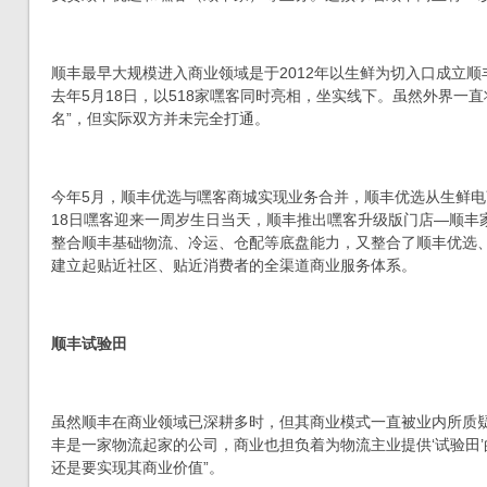
顺丰最早大规模进入商业领域是于2012年以生鲜为切入口成立
去年5月18日，以518家嘿客同时亮相，坐实线下。虽然外界一直
名”，但实际双方并未完全打通。
今年5月，顺丰优选与嘿客商城实现业务合并，顺丰优选从生鲜电
18日嘿客迎来一周岁生日当天，顺丰推出嘿客升级版门店—顺丰
整合顺丰基础物流、冷运、仓配等底盘能力，又整合了顺丰优选
建立起贴近社区、贴近消费者的全渠道商业服务体系。
顺丰试验田
虽然顺丰在商业领域已深耕多时，但其商业模式一直被业内所质疑
丰是一家物流起家的公司，商业也担负着为物流主业提供‘试验田
还是要实现其商业价值”。