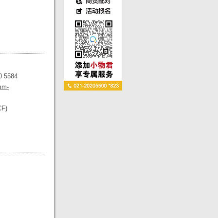
0 5584
mm-
CF)