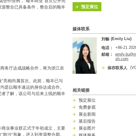
成合作惯例，“顺丰商业”首次公开亮
预定展位
资源整合已具备条件，整合后的顺丰
媒体联系
(Emily Liu)
刘畅
+86-21 202
电话：
emily.liu@
邮箱：
sh.com
(V
省商务厅达成战略合作，将为浙江农
保存联系人
业”亮相尚属首次。此前，顺丰已与
但均是以顺丰速运的身份达成合作。
相关链接
记者了解，该公司与后来上线的顺丰
预定展位
免费参观
展会新闻
展后报告
丰商业事业群正式于年初成立，主要
展会图片
“散沙”形象，进入到资源整合期。
媒体服务