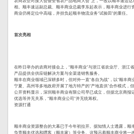
农商农企对接大会暨全省农产品电商大会”上，一改以顺丰速运达
相。顺丰速运副总裁、顺丰商业总裁李东起表示，顺丰商业进行
商业仍将定位中高端，并担负起顺丰物流业务“试验田”的重任。
首次亮相
在昨日举办的农商对接会上，“顺丰商业”与浙江省农业厅、浙江
产品提供全供应链解决方案与全渠道销售服务。
顺丰在商业领域已深耕多时，但对外一直“各自为战”，以“顺丰商
宁夏、高州等多地政府开展了地方特产的“产地直供”合作模式，
公开资料显示，深圳顺丰商业有限公司早已成立，但据北京商报
优选等并无关系，“顺丰商业公司”并无统筹权。
资源打通
顺丰商业资源整合的大幕已于今年初拉开。据知情人士透露，顺
负责顺丰优选和嘿客（顺丰家）等业务。这预示着顺丰商业将一改