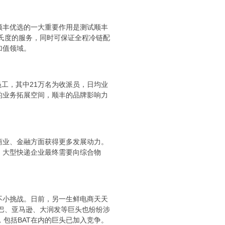
顺丰优选的一大重要作用是测试顺丰
摄氏度的服务，同时可保证全程冷链配
加值领域。
员工，其中21万名为收派员，日均业
的业务拓展空间，顺丰的品牌影响力
商业、金融方面获得更多发展动力。
，大型快递企业最终需要向综合物
不小挑战。日前，另一生鲜电商天天
巴巴、亚马逊、大润发等巨头也纷纷涉
，包括BAT在内的巨头已加入竞争。