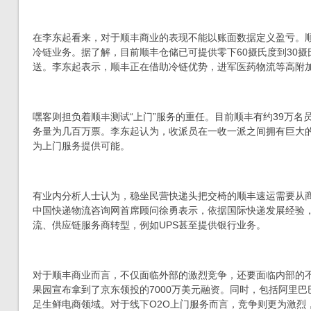
在李东起看来，对于顺丰商业的表现不能以账面数据定义盈亏。
冷链业务。据了解，目前顺丰仓储已可提供零下60摄氏度到30
送。李东起表示，顺丰正在借助冷链优势，进军医药物流等高附
嘿客则担负着顺丰测试“上门”服务的重任。目前顺丰有约39万名
务量为几百万票。李东起认为，收派员在一收一派之间拥有巨大
为上门服务提供可能。
有业内分析人士认为，稳坐民营快递头把交椅的顺丰速运需要从
中国快递物流咨询网首席顾问徐勇表示，依据国际快递发展经验
流、供应链服务商转型，例如UPS甚至提供银行业务。
对于顺丰商业而言，不仅面临外部的激烈竞争，还要面临内部的
果园宣布拿到了京东领投的7000万美元融资。同时，包括阿里
足生鲜电商领域。对于线下O2O上门服务而言，竞争则更为激烈