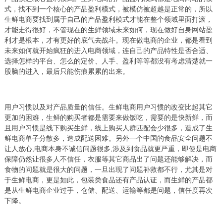
式，找不到一个核心的产品盈利模式，被模仿被超越是正常的，所以
生鲜电商要找到属于自己的产品盈利模式才能在整个领域里面打滚，
才能走得很好，不管现在的生鲜领域未来如何，现在做好自身网站盈
利才是根本，才有更好的底气去战斗。现在做电商的企业，都是看到
未来如何就开始疯狂的进入电商领域，连自己的产品特性是否合适、
选择怎样的平台、怎么的定价、人手、盈利等等都没有考虑清楚就一
股脑的进入，最后只能伤痕累累的出来。
用户习惯以及对产品质量的信任。生鲜电商用户习惯的改变比起其它
更加的困难，生鲜的购买者都是需要来做饭吃，需要的是快新鲜，而
且用户习惯是线下购买生鲜，线上购买人群匹配会少很多，造成了生
鲜电商单子分散多，造成配送困难。另外一个中国的食品安全问题不
让人放心,电商本身不诚信问题很多,涉及到食品就更严重，即使是电商
保障仍然让很多人不信任，衣服等其它商品出了问题还能够解决，而
食物的问题就是很大的问题，一旦出现了问题补救都不行，尤其是对
于生鲜电商，更是如此，包装类食品还有产品认证，而生鲜的产品都
是从生鲜电商企业过手，仓储、配送、运输等都是问题，信任度再次
下降。