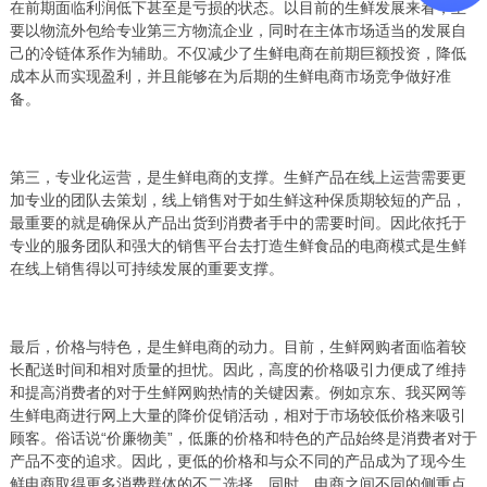
在前期面临利润低下甚至是亏损的状态。以目前的生鲜发展来看，主
要以物流外包给专业第三方物流企业，同时在主体市场适当的发展自
己的冷链体系作为辅助。不仅减少了生鲜电商在前期巨额投资，降低
成本从而实现盈利，并且能够在为后期的生鲜电商市场竞争做好准
备。
第三，专业化运营，是生鲜电商的支撑。生鲜产品在线上运营需要更
加专业的团队去策划，线上销售对于如生鲜这种保质期较短的产品，
最重要的就是确保从产品出货到消费者手中的需要时间。因此依托于
专业的服务团队和强大的销售平台去打造生鲜食品的电商模式是生鲜
在线上销售得以可持续发展的重要支撑。
最后，价格与特色，是生鲜电商的动力。目前，生鲜网购者面临着较
长配送时间和相对质量的担忧。因此，高度的价格吸引力便成了维持
和提高消费者的对于生鲜网购热情的关键因素。例如京东、我买网等
生鲜电商进行网上大量的降价促销活动，相对于市场较低价格来吸引
顾客。俗话说“价廉物美”，低廉的价格和特色的产品始终是消费者对于
产品不变的追求。因此，更低的价格和与众不同的产品成为了现今生
鲜电商取得更多消费群体的不二选择。同时，电商之间不同的侧重点