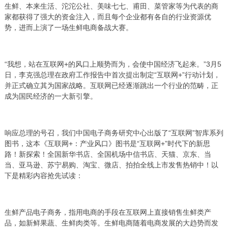
生鲜、本来生活、沱沱公社、美味七七、甫田、菜管家等为代表的商
家都获得了强大的资金注入，而且每个企业都有各自的行业资源优
势，进而上演了一场生鲜电商备战大赛。
“我想，站在互联网+的风口上顺势而为，会使中国经济飞起来。”3月5
日，李克强总理在政府工作报告中首次提出制定“互联网+”行动计划，
并正式确立其为国家战略。互联网已经逐渐跳出一个行业的范畴，正
成为国民经济的一大新引擎。
响应总理的号召，我们中国电子商务研究中心出版了“互联网”智库系列
图书，这本《互联网+：产业风口》图书是“互联网+”时代下的新思
路！新探索！全国新华书店、全国机场中信书店、天猫、京东、当
当、亚马逊、苏宁易购、淘宝、微店、拍拍全线上市发售热销中！以
下是精彩内容抢先试读：
生鲜产品电子商务，指用电商的手段在互联网上直接销售生鲜类产
品，如新鲜果蔬、生鲜肉类等。生鲜电商随着电商发展的大趋势而发