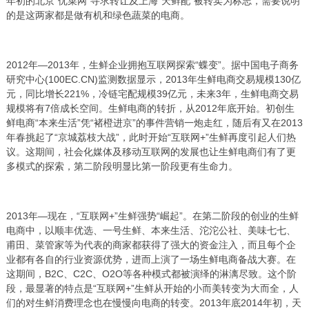
年初的北京“优菜网”寻求转让及上海“天鲜配”被转卖为标志，需要说明
的是这两家都是做有机和绿色蔬菜的电商。
2012年—2013年，生鲜企业拥抱互联网探索“蝶变”。据中国电子商务
研究中心(100EC.CN)监测数据显示，2013年生鲜电商交易规模130亿
元，同比增长221%，冷链宅配规模39亿元，未来3年，生鲜电商交易
规模将有7倍成长空间。生鲜电商的转折，从2012年底开始。初创生
鲜电商“本来生活”凭“褚橙进京”的事件营销一炮走红，随后有又在2013
年春挑起了“京城荔枝大战”，此时开始“互联网+”生鲜再度引起人们热
议。这期间，社会化媒体及移动互联网的发展也让生鲜电商们有了更
多模式的探索，第二阶段明显比第一阶段更有生命力。
2013年—现在，“互联网+”生鲜强势“崛起”。在第二阶段的创业的生鲜
电商中，以顺丰优选、一号生鲜、本来生活、沱沱公社、美味七七、
甫田、菜管家等为代表的商家都获得了强大的资金注入，而且每个企
业都有各自的行业资源优势，进而上演了一场生鲜电商备战大赛。在
这期间，B2C、C2C、O2O等各种模式都被演绎的淋漓尽致。这个阶
段，最显著的特点是“互联网+”生鲜从开始的小而美转变为大而全，人
们的对生鲜消费理念也在慢慢向电商的转变。2013年底2014年初，天