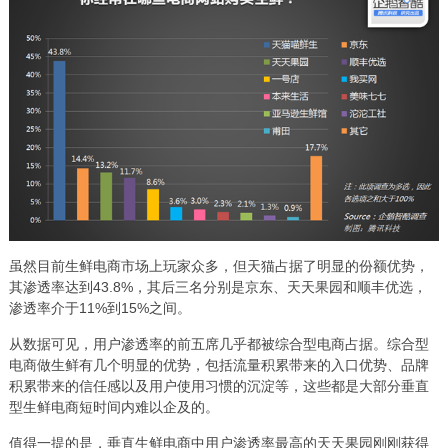
虽然目前生鲜电商市场上玩家众多，但天猫占据了明显的份额优势，
其渗透率达到43.8%，其后三名分别是京东、天天果园和顺丰优选，
渗透率介于11%到15%之间。
从数据可见，用户渗透率的前五席几乎都被综合型电商占据。综合型
电商做生鲜有几个明显的优势，包括流量积累带来的入口优势、品牌
积累带来的信任感以及用户使用习惯的沉淀等，这些都是大部分垂直
型生鲜电商短时间内难以企及的。
值得一提的是，垂直生鲜电商中用户渗透率最高的天天果园刚刚获得