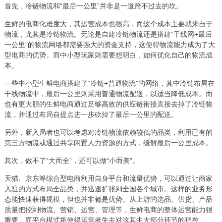
首先，冷链物流和“最后一公里”并非是一道跨不过去的坎。
生鲜的电商化难度大，其运营成本也很高，而这个成本主要就来自于
物流，尤其是冷链物流。无论是自建冷链物流还是搭建“干线网+最后
一公里”的物流网络都需要强大的资金支持，这使得物流能力成为了大
型电商的优势。而中小型玩家则需要想明白，如何优化自己的物流成
本。
一些中小型生鲜电商搭建了“冷链+普通物流”的网络，其中冷链布局在
干线物流中，最后一公里则采用普通物流配送，以适当降低成本。而
也有更大胆的生鲜电商通过足够高效的供应链衔接直接去掉了冷链物
流，并通过布局自提点进一步砍掉了最后一公里的配送。
另外，新入局者也可以考虑对冷链物流依赖较低的品类，利用已有的
第三方物流或通过共享闲置人力资源的方式，缓解最后一公里成本。
其次，做不了“大而全”，还可以做“小而美”。
天猫、京东等综合型电商利用自身平台和流量优势，可以通过让商家
入驻的方式布局全品类，并迅速扩张到全国各个城市。这样的业务形
态能快速获得规模，但也并非都是优势。从上游的选品、供货、产品
质量把控到物流、营销、运营、管理等，生鲜电商的整体运营能力很
重要，而平台模式将使得运营者失去对这其中大部分环节的把控。