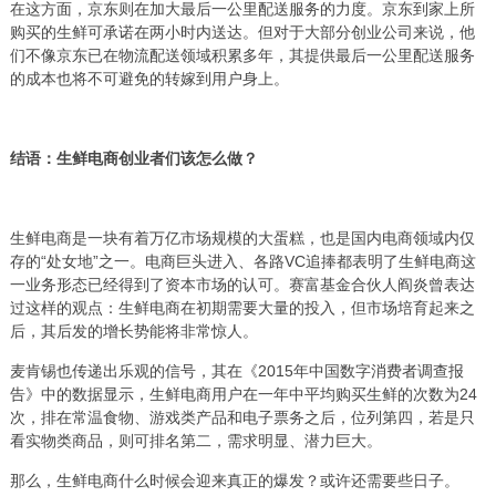
在这方面，京东则在加大最后一公里配送服务的力度。京东到家上所
购买的生鲜可承诺在两小时内送达。但对于大部分创业公司来说，他
们不像京东已在物流配送领域积累多年，其提供最后一公里配送服务
的成本也将不可避免的转嫁到用户身上。
结语：生鲜电商创业者们该怎么做？
生鲜电商是一块有着万亿市场规模的大蛋糕，也是国内电商领域内仅
存的“处女地”之一。电商巨头进入、各路VC追捧都表明了生鲜电商这
一业务形态已经得到了资本市场的认可。赛富基金合伙人阎炎曾表达
过这样的观点：生鲜电商在初期需要大量的投入，但市场培育起来之
后，其后发的增长势能将非常惊人。
麦肯锡也传递出乐观的信号，其在《2015年中国数字消费者调查报
告》中的数据显示，生鲜电商用户在一年中平均购买生鲜的次数为24
次，排在常温食物、游戏类产品和电子票务之后，位列第四，若是只
看实物类商品，则可排名第二，需求明显、潜力巨大。
那么，生鲜电商什么时候会迎来真正的爆发？或许还需要些日子。