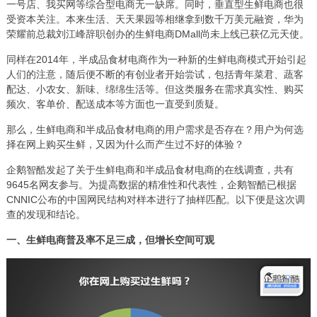
一号店、我买网等综合型电商无一缺席。同时，垂直型生鲜电商也很
受资本关注。本来生活、天天果园等相继拿到数千万美元融资，华为
荣耀前总裁刘江峰辞职创办的生鲜电商DMall尚未上线已获亿元天使。
同样在2014年，半成品食材电商作为一种新的生鲜电商模式开始引起
人们的注意，随后便不断的有创业者开始尝试，包括青年菜君、蔬客
配达、小农女、新味、绵绵生活等。但这类服务在需求真实性、购买
频次、客单价、配送成本等方面也一直受到质疑。
那么，生鲜电商和半成品食材电商的用户需求是否存在？用户为何选
择在网上购买生鲜，又因为什么而产生过不好的体验？
企鹅智酷发起了关于生鲜电商和半成品食材电商的在线调查，共有
9645名网友参与。为提高数据的精准性和代表性，企鹅智酷已根据
CNNIC公布的中国网民结构对样本进行了抽样匹配。以下便是这次调
查的发现和结论。
一、生鲜电商普及率不足三成，但增长空间可观