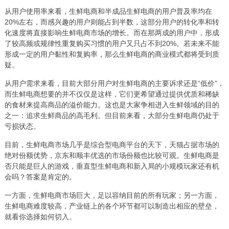
从用户使用率来看，生鲜电商和半成品生鲜电商的用户普及率均在
20%左右，而感兴趣的用户则能占到半数，这部分用户的转化率和转
化速度将直接影响生鲜电商市场的增长。而在那两成的用户中，形成
了较高频或规律性重复购买习惯的用户又只占不到20%。若未来不能
形成一定的用户黏性和复购率，那么生鲜电商的商业模式都将受到质
疑。
从用户需求来看，目前大部分用户对生鲜电商的主要诉求还是“低价”，
而生鲜电商想要的并不仅仅是这样，它们更希望通过提供优质和稀缺
的食材来提高商品的溢价能力。这也是大家争相进入生鲜领域的目的
之一：追求生鲜商品的高毛利。但目前来看，大部分生鲜电商仍处于
亏损状态。
目前，生鲜电商市场几乎是综合型电商平台的天下，天猫占据市场的
绝对份额优势，京东和顺丰优选的市场份额也比较可观。生鲜电商是
否只能是巨人的游戏，垂直型生鲜电商和新入局的小规模玩家还有机
会吗？答案是肯定的。
一方面，生鲜电商市场巨大，足以容纳目前的所有玩家；另一方面，
生鲜电商难度较高，产业链上的各个环节都可以制造出相应的壁垒，
就看你选择如何切入。