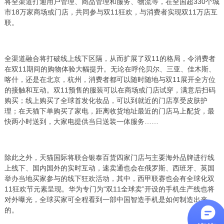
将全渠道打通用户管理、商品管理和服务、物流等，在全国超330个城
市18万家商场或门店，共同参与双11狂欢，与消费者实现双11万店互
联。
全渠道融合将打破线上线下区隔，从而扩展了双11的格局，令消费者
在双11期间的购物体验大幅提升。无论在呼伦贝尔、三亚、佳木斯、
喀什，还是在北京，杭州，消费者都可以随时随地与双11展开全方位
的接触和互动。双11预售的服装可以在商场或门店试穿，满意后扫码
购买；线上购买了全球首发化妆品，可以到就近的门店享受皮肤护
理；在天猫下单购买了家电，距离收货地址最近的门店马上配货，最
快两小时送到，大家电提供当日送装一体服务……
除此之外，天猫国际将联合银泰百货四家门店与主要海外品牌进行线
上线下、国内国外的实时互动，速卖通也会在俄罗斯、西班牙、英国
举办当地买家参与的线下狂欢活动，其中，西甲联赛也会有全球化双
11狂欢节元素呈现。华为专门为“双11全球卖”开设的手机生产线也将
对外曝光，全球买家可全程看到一部中国智造手机是如何制造出来
的。