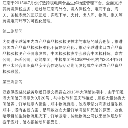
江南于2015年7月份打造跨境电商食品生鲜物流管理平台。全面支持
其跨境保税业务，通过易江南海外仓、境内保税仓、电商平台、海
关、国检系统的互联互通，实现下单、支付、出入库、物流、报关等
跨境电商环节的可视化管理。
第二则新闻
为促进全球范围内农产品食品检验检测技术与市场的融合创新，推进
各国农产品食品检验标准化于贸易便利化，推动全球进出口农产品食
品检验检测产业健康发展。中国检验检疫学会联合中国检科院、嘉吉
公司、玛氏公司、达能集团、中检集团等13家中外机构与2014年9月
在亚太经合组织食品安全合作论坛活动期间发起成立全球农产品食品
检验联盟。
第三则新闻
汉森供应链总裁黄刚近日撰文揭露在2015年大闸蟹热潮中，由于阳澄
湖大闸蟹开湖期为9月20号，与中秋节和国庆节接近，顾客大量兑换大
闸蟹券，订单短期内聚集，顺丰物流瘫痪，他表示部分商家过度依赖
顺丰，没有备份方案，是导致这次大量订单滞留和死蟹的原因。这也
暗示目前生鲜物流形态下，订单激增，传统物流公司缺乏整体规划和
疲于应对，蟹农很被动和很受伤。