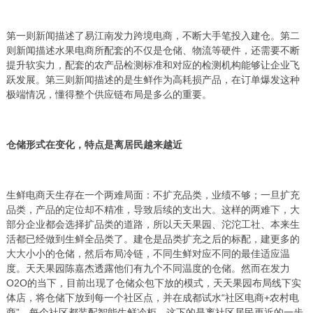
第一则新闻描述了易江南发力跨境电商，不断大手笔投入建仓。第二
则新闻描述水果电商所配套的不仅是仓储、物流等硬件，还需要不断
提升软实力，配套的农产品检测标准和对应的检测机构能够让企业飞
跃发展。第三则新闻描述的是生鲜作为高耗损产品，在订单爆发这种
极端情况，懂得整个供应链布局是多么的重要。
仓储形式在变化，特点是离居民越来越近
生鲜电商天生存在一个两难局面：不扩充品类，业绩不够；一旦扩充
品类，产品的定位却不精准，导致后续的支出大。这样的两难下，大
部分企业都会选择扩品类的道路，所以天天果园、沱沱工社、本来生
活都已经做到生鲜全品类了。建仓是品类扩充之后的标配，建更多的
大大小小的仓储，然后布局冷链，不同生鲜对应不同的最佳适应温
度。天天果园陈嘉杰透露他们有九个不同温度的仓储。然而在发力
O2O的当下，目前出现了仓储众包下放的模式，天天果园布局线下实
体店，将仓储下放到每一个社区点，并在成都试水“社区电商+农村电
商”，每个社区都装配智能生鲜冷柜。这下的是离社区居民更近的一步