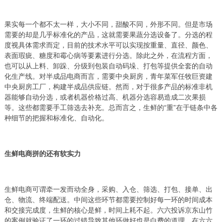
果实每一个都不太一样，大小不同，甜酸不同，外形不同。但是市场
需要的却是几乎标准化的产品，这就需要果蔬分选设备了。分选的程
度视具体需求而定，目前的技术水平可以实现按重量、直径、颜色、
表面瑕疵、糖度和霉心病等要素进行分选。除此之外，在流程方面，
也可以从上料、卸跺、分级到包装自动码垛、打包等提供全套的自动
化生产线。对半成品电商而言，需要中央厨房，青年菜军任牧巨资建
中央厨房工厂，构建半成品供应链。然而，对于很多产品的标准非机
器能够自动分选，或者机器价格过高、机器分选容易造成二次果损
等。这些都需要手工筛选去补充。总而言之，生鲜的“重”在于链条中各
种细节的把握和标准化、自动化。
生鲜电商拼的还有软实力
生鲜电商可谓牵一发而动全身，采购、入仓、筛选、打包、接单、出
仓、物流、终端配送。中间这些环节都需要控制好每一环的时间成本
和交接完成度，生鲜的核心是鲜，时间上耗不起。六六投诉京东山竹
的案例就验证了一环的过错导致其他环做好也是白费的道理。在六六