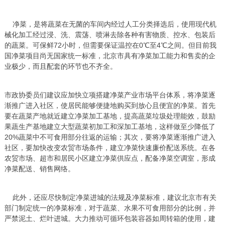
净菜，是将蔬菜在无菌的车间内经过人工分类择选后，使用现代机
械化加工经过浸、洗、震荡、喷淋去除各种有害物质、控水、包装后
的蔬菜。可保鲜72小时，但需要保证温控在0℃至4℃之间。但目前我
国净菜项目尚无国家统一标准，北京市具有净菜加工能力和售卖的企
业极少，而且配套的环节也不齐全。
市政协委员们建议应加快立项搭建净菜产业市场平台体系，将净菜逐
渐推广进入社区，使居民能够便捷地购买到放心且便宜的净菜。首先
要在蔬菜产地就近建立净菜加工基地，提高蔬菜垃圾处理能效，鼓励
果蔬生产基地建立大型蔬菜初加工和深加工基地，这样做至少降低了
20%蔬菜中不可食用部分往返的运输；其次，要将净菜逐渐推广进入
社区，要加快改变农贸市场条件，建立净菜快速廉价配送系统。在各
农贸市场、超市和居民小区建立净菜供应点，配备净菜空调室，形成
净菜配送、销售网络。
此外，还应尽快制定净菜进城的法规及净菜标准，建议北京市有关
部门制定统一的净菜标准，对于蔬菜、水果不可食用部分的比例，并
严禁泥土、烂叶进城。大力推动可循环包装容器如周转箱的使用，建