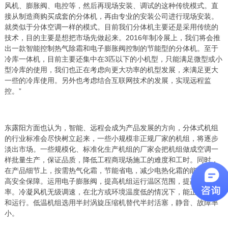
风机、膨胀阀、电控等，然后再现场安装、调试的这种传统模式。直
接从制造商购买成套的分体机，再由专业的安装公司进行现场安装。
就类似于分体空调一样的模式。目前我们分体机主要还是采用传统的
技术，目的主要是想把市场先做起来。2016年制冷展上，我们将会推
出一款智能控制热气除霜和电子膨胀阀控制的节能型的分体机。至于
冷库一体机，目前主要还集中在3匹以下的小机型，只能满足微型或小
型冷库的使用，我们也正在考虑向更大功率的机型发展，来满足更大
一些的冷库使用。另外也考虑结合互联网技术的发展，实现远程监
控。”
东露阳方面也认为，智能、远程会成为产品发展的方向，分体式机组
的行业标准会尽快树立起来，一些小规模非正规厂家的机组，将逐步
淡出市场。一些规模化、标准化生产机组的厂家会把机组做成空调一
样批量生产，保证品质，降低工程商现场施工的难度和工时。同时，
在产品细节上，按需热气化霜，节能省电，减少电热化霜的能耗，提
高安全保障。运用电子膨胀阀，提高机组运行温区范围，提高制冷效
率。冷凝风机无级调速，在北方或环境温度低的情况下，能正常启动
和运行。低温机组选用半封涡旋压缩机替代半封活塞，静音、故障率
小。