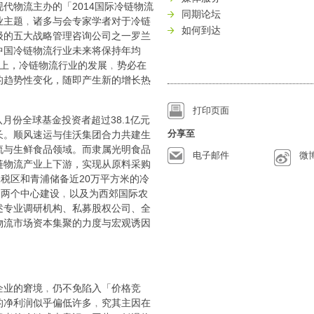
代物流主办的「2014国际冷链物流
同期论坛
业主题﹐诸多与会专家学者对于冷链
如何到达
级的五大战略管理咨询公司之一罗兰
中国冷链物流行业未来将保持年均
基础上，冷链物流行业的发展﹐势必在
的趋势性变化，随即产生新的增长热
打印页面
八月份全球基金投资者超过38.1亿元
分享至
长。顺风速运与佳沃集团合力共建生
流与生鲜食品领域。而隶属光明食品
电子邮件
微
链物流产业上下游，实现从原料采购
税区和青浦储备近20万平方米的冷
的两个中心建设﹐以及为西郊国际农
述专业调研机构、私募股权公司、全
物流市场资本集聚的力度与宏观诱因
。
企业的窘境﹐仍不免陷入「价格竞
的净利润似乎偏低许多﹐究其主因在