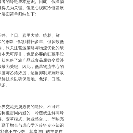
费者的冷链成本意识。因此﹐低温物
显得尤为关键。但悉心观察冷链发展
层面简单归纳如下:
三井、全日、嘉里大荣、统昶、鲜
术的创新上默默耕耘多年。但多数低
弱﹐只关注营运策略与物流优化的绩
路本无可厚非﹐也是必要的贮藏手段
﹐却忽略了农产品或食品腐败变质涉
败最为关键。因此﹐低温物流中心的
浓度与乙烯浓度﹐适当抑制果蔬呼吸
保鲜技术以确保质地、色泽、口感、
见识。
业界交流更属必要的途径。不可讳
名称但雷同内涵的「冷链或生鲜高峰
链、变革模式、跨业整合…」等响亮
﹐勤于增长与虚心学习冷链专业知识
迷)也不在少数﹐其参与目的主要在