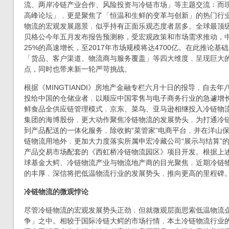
流、两岸冷链产业合作、风险投资与冷链市场」等主题交流﹔而现
高峰论坛」﹐更是聚焦了「恒温和生鲜的变革与创新」的热门行
物流的宏观发展愿景﹐似乎持有正面乐观态度者居多。全球最顶
贝格公今年五月发布报告预测称，受宏观政策和市场需求推动，
25%的高速增长，至2017年市场规模将达4700亿。在此推论
「货品、客户渠道、物流商与服务覆盖」等四大维度﹐呈现巨大
点，同时也带来新一轮严苛挑战。
根据《MINGTIANDI》房地产金融专栏六月十日的报导﹐自去年
投给中国的仓储业者﹐以顺应中国零售与电子商务行业的急遽增
鲜食品全供应链管理模式﹐京东、菜鸟、亚马逊相继投入冷链物
集团的海博股份﹐更大动作聚焦冷链物流的发展势头﹐为打通冷
到产品配送的一体化服务﹐除收购“菜管家”电商平台﹐并在洋山保
链物流用地外﹐更加大力度落实所属申宏冷藏公司“展示与结算”
产品交易市场配套的《西虹桥冷链物流园区》项目开发。根据上
球基金大鳄、冷链物流产业与物流地产商的目光聚焦﹐近期冷链
的丰厚﹐深信将把低温物流行业的发展势头﹐推向更高的里程碑
冷链物流的微观悖论
尽管冷链物流的宏观发展势头正劲﹐但就微观层面思索低温物流
争」之中。相较于国际冷链大鳄的市场行情﹐本土冷链物流行业