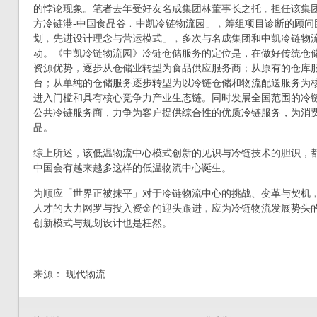
的悖论现象。笔者去年受好友名成集团林董事长之托﹐担任该集团
方冷链港-中国食品谷﹒中凯冷链物流园」﹐筹组项目诊断的顾问
划﹐先进设计理念与营运模式」﹐多次与名成集团和中凯冷链物
动。《中凯冷链物流园》冷链仓储服务的定位是，在做好传统仓
资源优势，逐步从仓储业转型为食品供应服务商；从原有的仓库
台；从单纯的仓储服务逐步转型为以冷链仓储和物流配送服务为
进入门槛和具有核心竞争力产业生态链。同时发展全国范围的冷
公共冷链服务商，力争为客户提供综合性的优质冷链服务，为消
品。
综上所述，该低温物流中心模式创新的见识与冷链技术的胆识，
中国会有越来越多这样的低温物流中心诞生。
为顺应「世界正被抹平」对于冷链物流中心的挑战、变革与契机
人才的大力网罗与投入资金的迎头跟进﹐应为冷链物流发展势头
创新模式与规划设计也是枉然。
来源： 现代物流