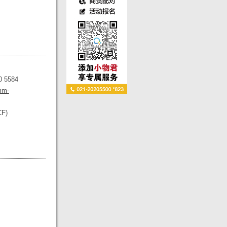
0 5584
mm-
CF)