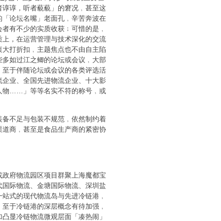
者谆谆，听者藐藐」的窘况﹐甚至这
的「论坛名嘴」老面孔﹐辛苦奔波在
会者有不少的实质收获﹔可惜的是﹐
质上，在运营管理与技术深化的交流
衷大打折扣﹐主题焦点也不由自主陷
些多如过江之鲫的论坛或会议﹐大部
。至于伴随论坛或会议的各类评选活
流企业、全国先进物流企业、十大影
人物……」等等名实不符的称号﹐或
装备不足与包装不规范﹐依然制约着
渠道商﹐甚至是食品生产商的紧密协
或政府物流园区项目群聚上海魔都宝
代国际物流、金塘国际物流、深圳盐
一站式的现代物流岛与先进冷链港﹐
﹐至于冷链港的深层概念有待加强﹐
加凸显冷链物流微观层面「凑热闹」