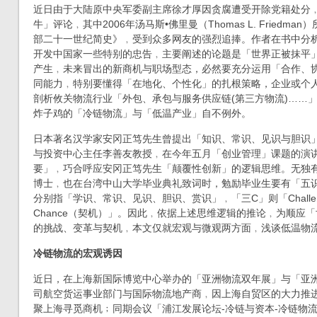
近日由于大陆原中央军委副主席徐才厚因贪腐遭受开除党籍处分
牛」评论﹐其中2006年汤马斯•佛里曼（Thomas L. Friedm
部二十一世纪简史》﹐受到众多网友的强烈追捧。作者在书中分析
开发中国家一些特别的忠告﹐主要阐述的论题是「世界正被抹平
产生﹐未来冒出的新商机与职场型态，必然要充分运用「合作、
同能力﹐特别要懂得「在地化、个性化」的扎根策略，企业或个
剖析攸关物流行业「外包、承包与服务供应链(第三方物流)……
炸子鸡的「冷链物流」与「低温产业」自不例外。
日本著名汉学家安冈正笃先生曾提出「知识、常识、见识与胆识
与投资中心主任李善友教授﹐在今年五月「创业管理」课题的演
要」﹐巧合呼应安冈正笃先生「颠覆性创新」的逻辑思维。无独
博士﹐也在台湾中山大学毕业典礼致词时，勉励毕业生要有「五
分别指「学识、常识、见识、胆识、赏识」﹐「三C」则「Challen
Chance（契机）」。因此﹐依据上述思维逻辑的推论﹐为顺应
的挑战、变革与契机﹐本文仅就宏观与微观两方面﹐浅谈低温物
冷链物流的宏观诱因
近日，在上海新国际博览中心举办的「亚洲物流双年展」与「亚
司航空货运事业部门与国际物流地产商﹐因上海自贸区的大力推
聚上海寻觅商机﹔同期会议「浦江发展论坛-冷链与资本-冷链物