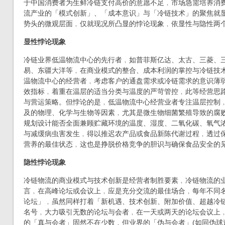
于中国消费者为生鲜冷链支付高价的意愿不足﹐市场急需培养消
流产业的「模式创新」、「成本意识」与「冷链技术」的聚焦就
势头的微观层面﹐仅就现况所凸显的悖论现象﹐依显性与隐性两个
显性悖论现象
冷链业界低温物流中心的先行者﹐如普菲斯亿达、太古、三菱、
易、东疆大洋等﹐在商业模式的整合、成本利润的掌控与冷链技
温物流中心的经营者﹐考虑客户的通盘需求或冷链需求的意识薄
效指标﹐着重在温层的适当分类与温度的严苛管控﹐此等经营思
与营运策略。但悖论的是﹐低温物流中心经营业者专注温层控制
及的物理、化学与生物等因素﹐尤其是微生物细菌繁殖导致的腐
规划设计能否全面兼顾贮藏环境的温度、湿度、二氧化碳、氧气
与减缓病虫害发生﹐得以推迟农产品或食品新陈代谢过程﹐透过
营养的最佳状态﹐这也是挣脱价格竞争的胆识与确保食品安全的
隐性悖论现象
冷链物流的商业模式与技术创新是经营者制胜要素﹐冷链物流的
言﹐在高峰论坛或会议上﹐应是充分交流的最佳场合﹐每年不同
论坛」﹐虽然同样打着「新机遇、技术创新、附加价值、超越冷
名号﹐大力吸引无数的论坛与会者﹐在一天或两天的论坛会议上
的「真与会者」固然不在少数﹐但业界的「伪与会者」(如同伪球