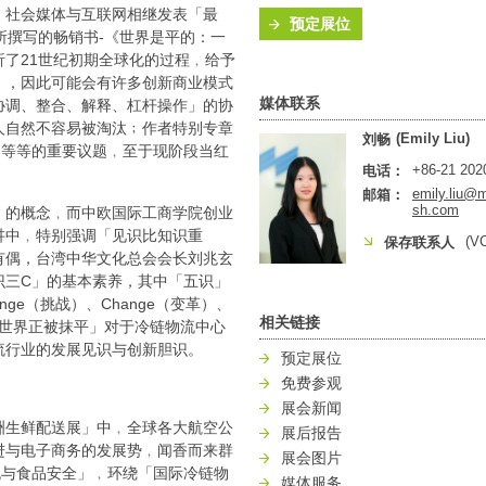
﹐社会媒体与互联网相继发表「最
预定展位
an）所撰写的畅销书-《世界是平的：一
了21世纪初期全球化的过程﹐给予
」，因此可能会有许多创新商业模式
媒体联系
协调、整合、解释、杠杆操作」的协
人自然不容易被淘汰﹔作者特别专章
(Emily Liu)
刘畅
」等等的重要议题﹐至于现阶段当红
+86-21 202
电话：
emily.liu@
邮箱：
sh.com
」的概念﹐而中欧国际工商学院创业
讲中﹐特别强调「见识比知识重
(V
保存联系人
有偶，台湾中华文化总会会长刘兆玄
识三C」的基本素养，其中「五识」
ge（挑战）、Change（变革）、
相关链接
「世界正被抹平」对于冷链物流中心
流行业的发展见识与创新胆识。
预定展位
免费参观
展会新闻
洲生鲜配送展」中﹐全球各大航空公
展后报告
进与电子商务的发展势﹐闻香而来群
展会图片
流与食品安全」﹐环绕「国际冷链物
媒体服务