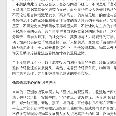
于不想缺席此等论坛或会议﹐会议期间漫不经心﹐不时呈现「言
只是满足其躬逢其会的虚荣心而已。而业界始终令人敬仰且熟悉
不同论坛场合慷慨激昂发表「高来高去」的冷链见地﹐的确让与
多数仍流于为自家冷链相关企业宣传的置入性营销手法而已。实
层面﹐不可避免有所保留或不愿着墨太深﹐不仅让论坛主办的初
入模糊不清的状态﹐甚至呈现讲者自我感觉良好的情境而已﹐这
分流于「庙会大拜拜」的社交形式﹐其资源与人力耗费殊为可惜
动﹐如果只是依据「赞助金额」或「人情关系」而颁发「百强物
响力物流企业、十大成长型物流企业、先进冷链基地、物流风云
许又是助涨冷链物流业界隐性悖论的重要业障。
至于冷链物流企业﹐碍于成本投入与利润衡量的考虑﹐冷链设施
整体冷链物流的发展势头。当然，这需要冷链设备商、物流商、
同与跨界合作﹐方可把握住增长迅速的冷链市场。
低温物流中心的见识与胆识
今年的「亚洲物流双年展」与「亚洲生鲜配送展」﹐物流地产商
地﹐包括普洛斯、安博中国、宝湾物流、建发物流、珲春浦项现
田、郑州航空港、新地、嘉民、易商等﹐宣传素材几乎都在强调
事实上大部分仍停留在物流园区的仓储用地租赁或共同合作开发
不仅没有呈现冷链物流发展势头的见识与真功夫的胆识﹐反而更